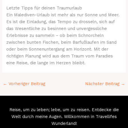
Letzte Tipps für deinen Traumurlaub
Ein Malediven-Urlaub ist mehr als nur Sonne und Meer.
Es ist die Einladung, das Tempo zu drosseln, sich auf
das Wesentliche zu besinnen und unvergessliche
Erlebnisse zu sammeln – ob beim Schnorcheln
zwischen bunten Fischen, beim Barfußlaufen im Sand
oder beim Sonnenuntergang am Horizont. Mit der
richtigen Planung wird aus dem Traum vom Paradies
eine Reise, die lange im Herzen bleibt.
←
Vorheriger Beitrag
Nächster Beitrag
→
Reise, um zu leben; lebe, um zu reisen. Entdecke die
Welt durch meine Augen. Willkommen in Travellifes
Wunderland!